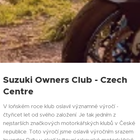
Suzuki Owners Club - Czech
Centre
V loňském roce klub oslavil významné výročí -
čtyřicet let od svého založení. Je tak jedním z
nejstarších značkových motorkářských klubů v České
republice. Toto výročí jsme oslavili výročním srazem
Invander Rally v okolí kultovní rakouské motorkářské